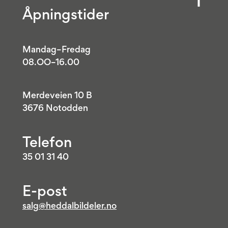
Åpningstider
Mandag–Fredag
08.OO–16.00
Merdeveien 10 B
3676 Notodden
Telefon
35 01 31 40
E-post
salg@heddalbildeler.no