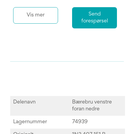
Send
Vis mer
forespørsel
Delenavn
Bærebru venstre
foran nedre
Lagernummer
74939