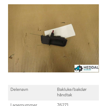
Delenavn
Bakluke/bakdør
håndtak
Lagernummer
76271