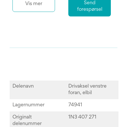
Send
Vis mer
forespørsel
Delenavn
Drivaksel venstre
foran, elbil
Lagernummer
74941
Originalt
1N3 407 271
delenummer