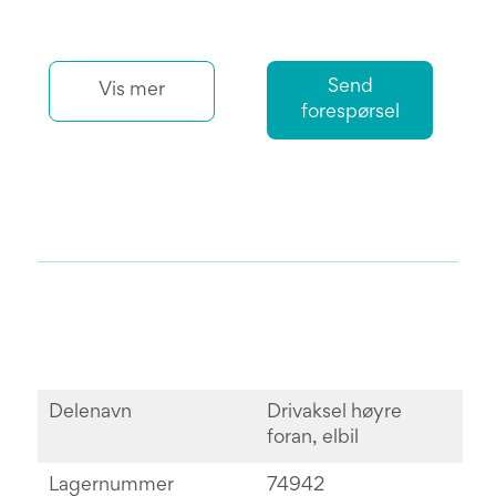
Send
Vis mer
forespørsel
Delenavn
Drivaksel høyre
foran, elbil
Lagernummer
74942