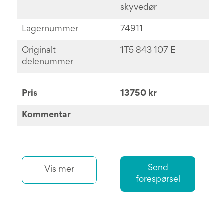
skyvedør
Lagernummer
74911
Originalt
1T5 843 107 E
delenummer
Pris
13750 kr
Kommentar
Send
Vis mer
forespørsel