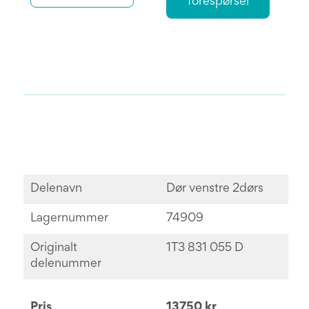
forespørsel
Delenavn
Dør venstre 2dørs
Lagernummer
74909
Originalt
1T3 831 055 D
delenummer
Pris
13750 kr