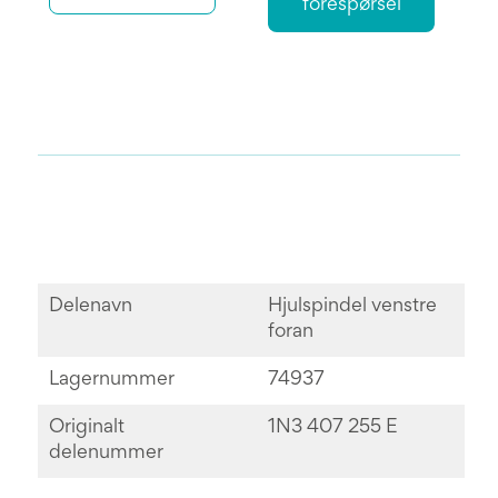
forespørsel
Delenavn
Hjulspindel venstre
foran
Lagernummer
74937
Originalt
1N3 407 255 E
delenummer