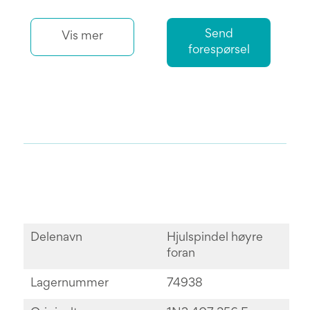
Send
Vis mer
forespørsel
Delenavn
Hjulspindel høyre
foran
Lagernummer
74938