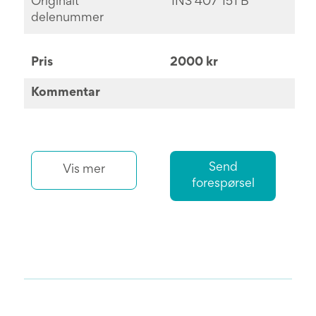
Originalt
1N3 407 151 B
delenummer
Pris
2000 kr
Kommentar
Send
Vis mer
forespørsel