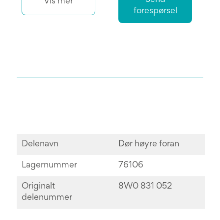
Vis mer
forespørsel
Delenavn
Dør høyre foran
Lagernummer
76106
Originalt
8W0 831 052
delenummer