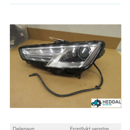
Delenavn
Frontlykt venstre