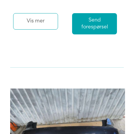
Send
Vis mer
forespørsel