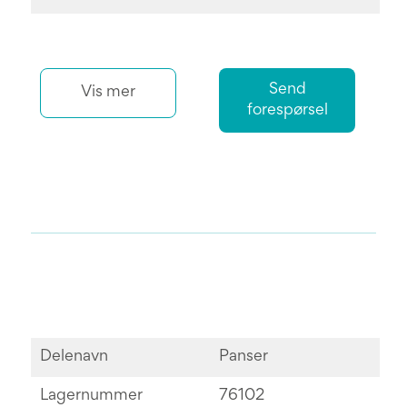
Send
Vis mer
forespørsel
Delenavn
Panser
Lagernummer
76102