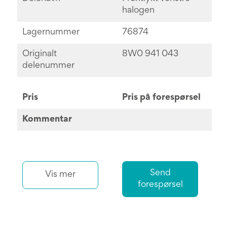
halogen
Lagernummer
76874
Originalt
8W0 941 043
delenummer
Pris
Pris på forespørsel
Kommentar
Send
Vis mer
forespørsel