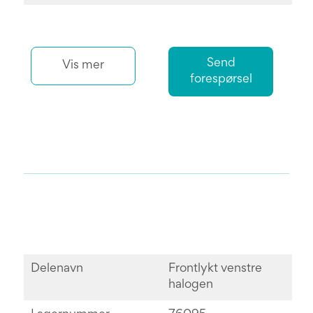
Send
Vis mer
forespørsel
Delenavn
Frontlykt venstre
halogen