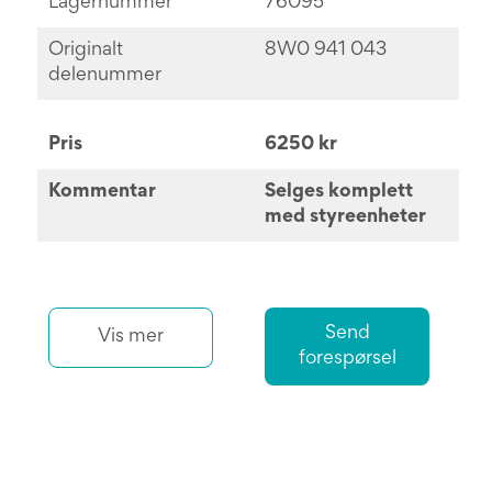
Lagernummer
76095
Originalt
8W0 941 043
delenummer
Pris
6250 kr
Kommentar
Selges komplett
med styreenheter
Send
Vis mer
forespørsel