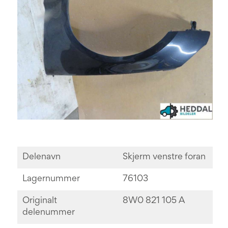
Delenavn
Skjerm venstre foran
Lagernummer
76103
Originalt
8W0 821 105 A
delenummer