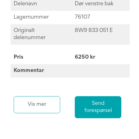
Delenavn
Dør venstre bak
Lagernummer
76107
Originalt
8W9 833 051 E
delenummer
Pris
6250 kr
Kommentar
Send
Vis mer
forespørsel