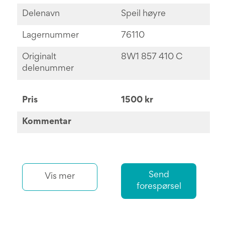
Delenavn
Speil høyre
Lagernummer
76110
Originalt
8W1 857 410 C
delenummer
Pris
1500 kr
Kommentar
Send
Vis mer
forespørsel