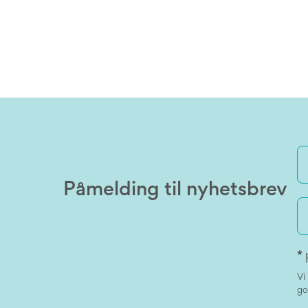
Påmelding til nyhetsbrev
*
Vi
go