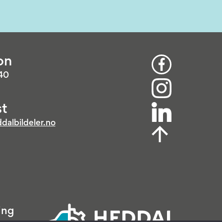
on
 40
t
dalbildeler.no
ing