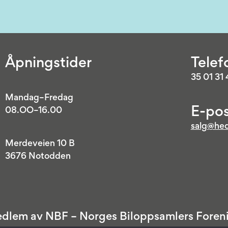
Åpningstider
Telef
35 01 31
Mandag–Fredag
E-pos
08.OO–16.00
salg@hed
Merdeveien 10 B
3676 Notodden
dlem av NBF – Norges Biloppsamlers Foren