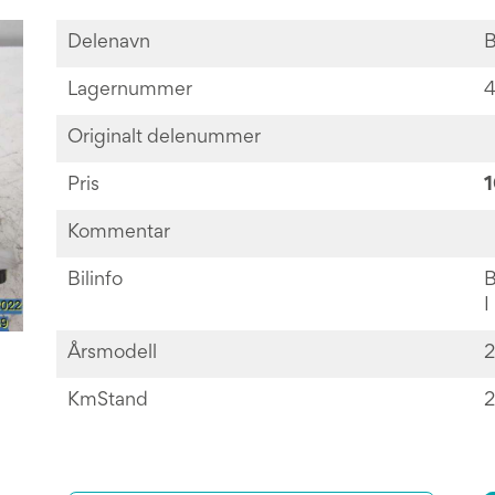
Delenavn
B
Lagernummer
Originalt delenummer
Pris
1
Kommentar
Bilinfo
B
I
Årsmodell
2
KmStand