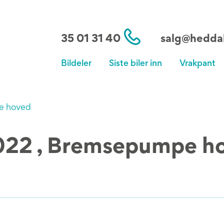
35 01 31 40
salg@heddal
Bildeler
Siste biler inn
Vrakpant
e hoved
022 , Bremsepumpe h