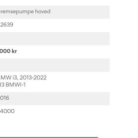
remsepumpe hoved
42639
000 kr
MW i3, 2013-2022
 I3 BMWI-1
016
24000