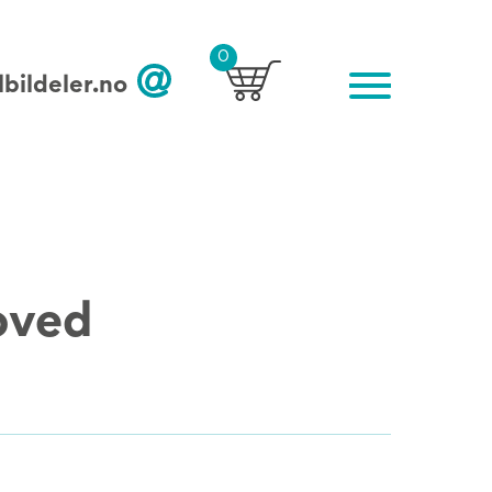
0
bildeler.no
oved