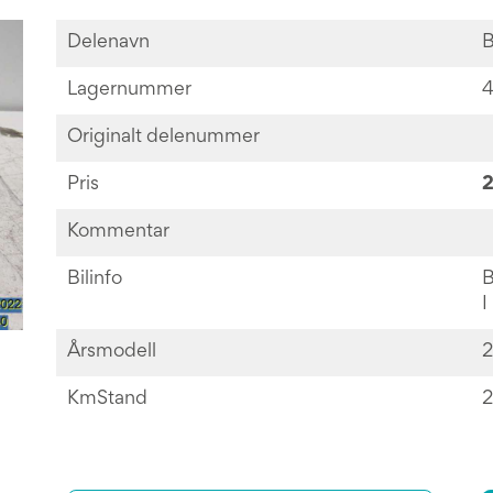
Delenavn
B
Lagernummer
Originalt delenummer
Pris
2
Kommentar
Bilinfo
B
I
Årsmodell
2
KmStand