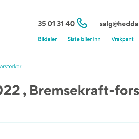
35 01 31 40
salg@heddal
Bildeler
Siste biler inn
Vrakpant
orsterker
2 , Bremsekraft-fors