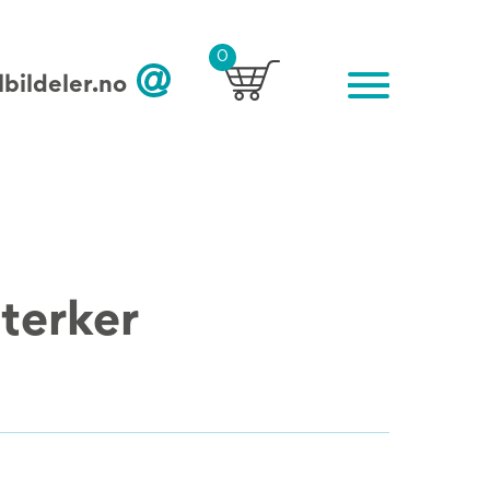
0
bildeler.no
terker