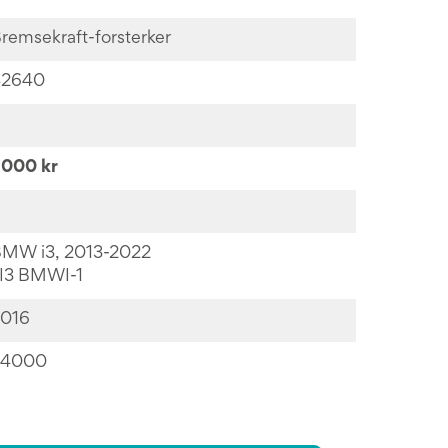
remsekraft-forsterker
42640
000 kr
MW i3, 2013-2022
 I3 BMWI-1
016
24000