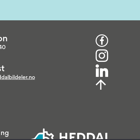
on
 40
t
dalbildeler.no
ing