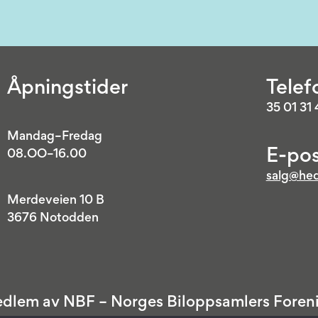
Åpningstider
Telef
35 01 31
Mandag–Fredag
E-pos
08.OO–16.00
salg@hed
Merdeveien 10 B
3676 Notodden
dlem av NBF – Norges Biloppsamlers Foren