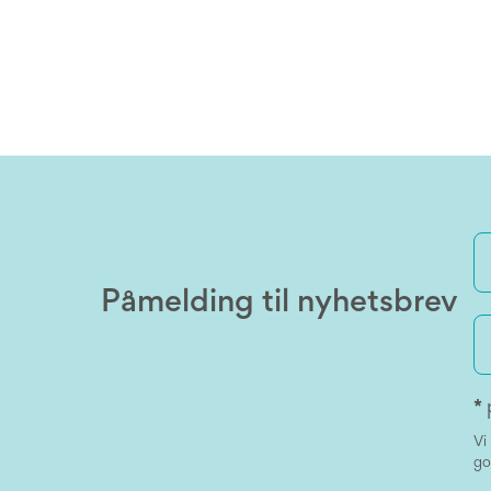
Påmelding til nyhetsbrev
*
Vi
go