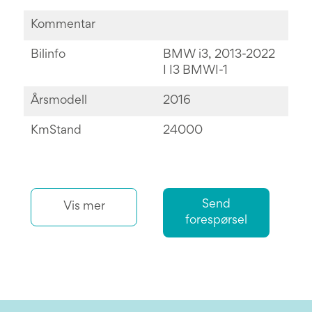
Kommentar
Bilinfo
BMW i3, 2013-2022
I I3 BMWI-1
Årsmodell
2016
KmStand
24000
Send
Vis mer
forespørsel