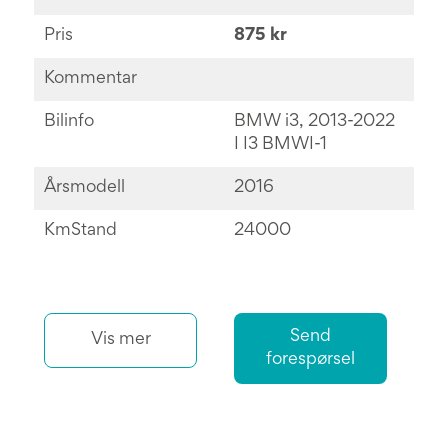
Pris
875 kr
Kommentar
Bilinfo
BMW i3, 2013-2022
I I3 BMWI-1
Årsmodell
2016
KmStand
24000
Send
Vis mer
forespørsel