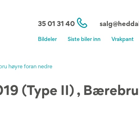
35 01 31 40
salg@heddal
Bildeler
Siste biler inn
Vrakpant
ru høyre foran nedre
19 (Type II) , Bærebr