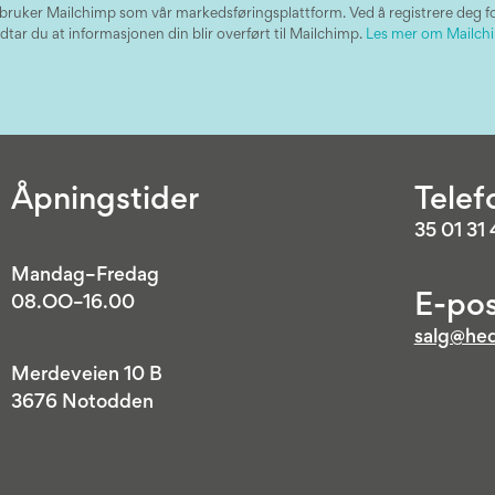
 bruker Mailchimp som vår markedsføringsplattform. Ved å registrere deg f
dtar du at informasjonen din blir overført til Mailchimp.
Les mer om Mailchi
Åpningstider
Telef
35 01 31
Mandag–Fredag
E-pos
08.OO–16.00
salg@hed
Merdeveien 10 B
3676 Notodden