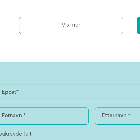
Vis mer
påkrevde felt