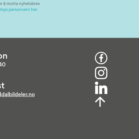
or å motta nyhetsbrev
mps personvern her.
on
 40
t
dalbildeler.no