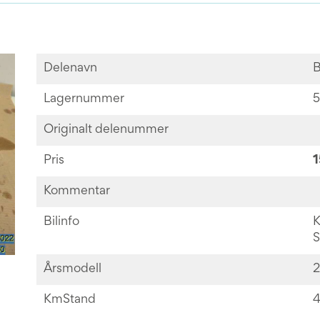
Delenavn
B
Lagernummer
5
Originalt delenummer
Pris
1
Kommentar
Bilinfo
K
S
Årsmodell
2
KmStand