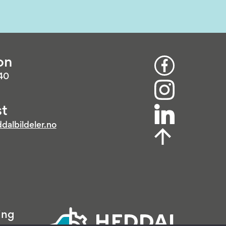
on
 40
t
dalbildeler.no
ing