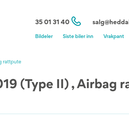
35 01 31 40
salg@heddal
Bildeler
Siste biler inn
Vrakpant
g rattpute
19 (Type II) , Airbag 