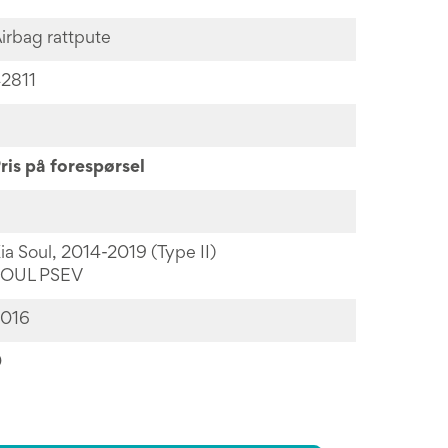
irbag rattpute
2811
ris på forespørsel
ia Soul, 2014-2019 (Type II)
OUL PSEV
016
0