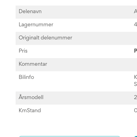
Delenavn
A
Lagernummer
4
Originalt delenummer
Pris
P
Kommentar
Bilinfo
K
S
Årsmodell
2
KmStand