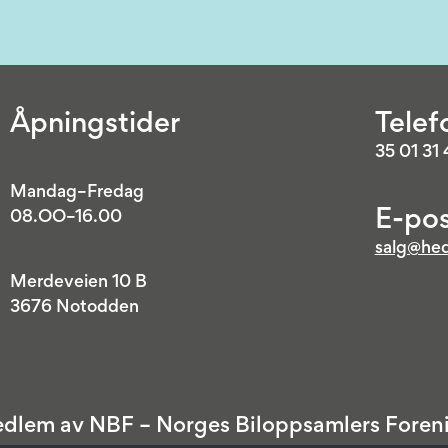
Åpningstider
Telef
35 01 31
Mandag–Fredag
E-pos
08.OO–16.00
salg@hed
Merdeveien 10 B
3676 Notodden
dlem av NBF – Norges Biloppsamlers Foren