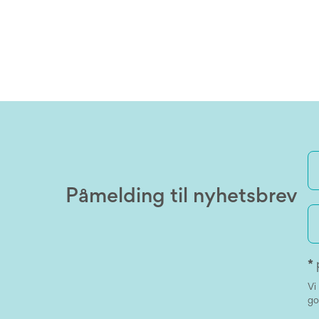
Påmelding til nyhetsbrev
*
Vi
go