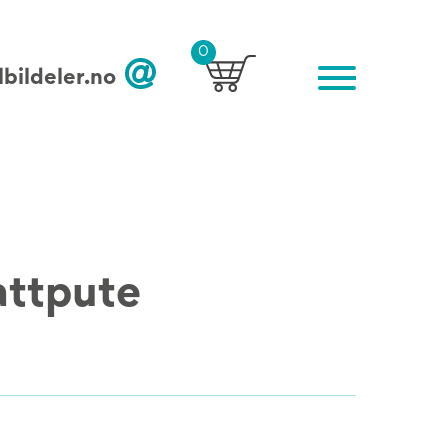
0
bildeler.no
rattpute