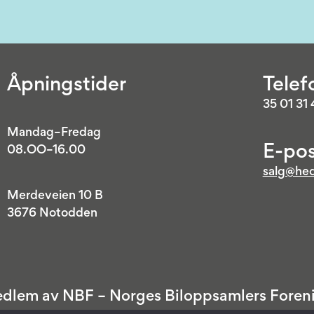
Åpningstider
Telef
35 01 31
Mandag–Fredag
E-pos
08.OO–16.00
salg@hed
Merdeveien 10 B
3676 Notodden
dlem av NBF – Norges Biloppsamlers Foren