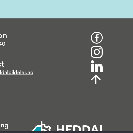
on
 40
t
dalbildeler.no
ing