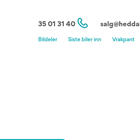
35 01 31 40
salg@heddal
Bildeler
Siste biler inn
Vrakpant