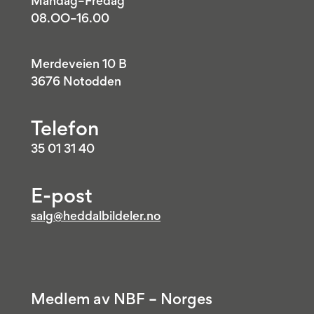
Mandag–Fredag
08.OO–16.00
Merdeveien 10 B
3676 Notodden
Telefon
35 01 31 40
E-post
salg@heddalbildeler.no
Medlem av NBF – Norges