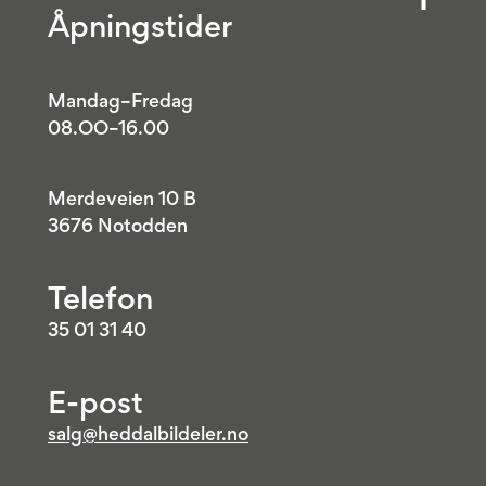
Åpningstider
Mandag–Fredag
08.OO–16.00
Merdeveien 10 B
3676 Notodden
Telefon
35 01 31 40
E-post
salg@heddalbildeler.no