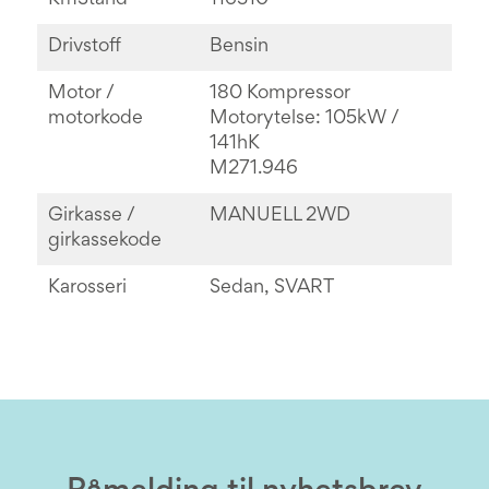
KmStand
116310
Drivstoff
Bensin
Motor /
180 Kompressor
motorkode
Motorytelse: 105kW /
141hK
M271.946
Girkasse /
MANUELL 2WD
girkassekode
Karosseri
Sedan, SVART