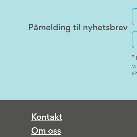
Påmelding til nyhetsbrev
*
Vi
go
Kontakt
Om oss