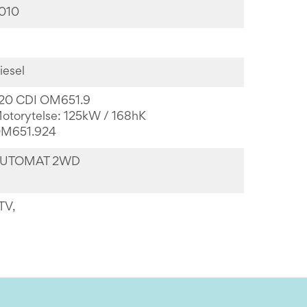
010
iesel
20 CDI OM651.9
otorytelse: 125kW / 168hK
M651.924
UTOMAT 2WD
TV,