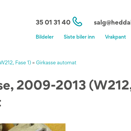
35 01 31 40
salg@heddal
Bildeler
Siste biler inn
Vrakpant
W212, Fase 1)
»
Girkasse automat
e, 2009-2013 (W212, 
t