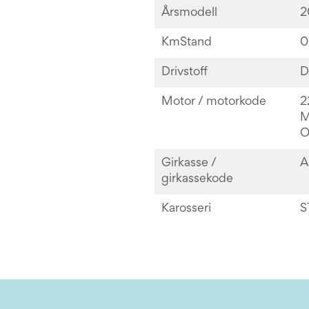
Årsmodell
2
KmStand
0
Drivstoff
D
Motor / motorkode
2
M
O
Girkasse /
A
girkassekode
Karosseri
S