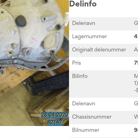
Delinfo
Delenavn
G
Lagernummer
4
Originalt delenummer
A
Pris
7
Bilinfo
M
1)
-
Delenavn
G
Chassisnummer
W
Bilnummer
9