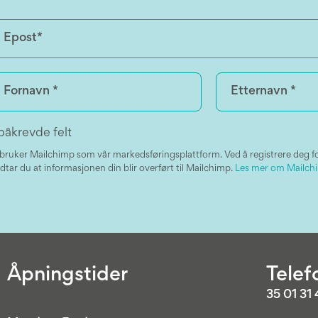
påkrevde felt
 bruker Mailchimp som vår markedsføringsplattform. Ved å registrere deg f
dtar du at informasjonen din blir overført til Mailchimp.
Les mer om Mailchi
Åpningstider
Telef
35 01 31