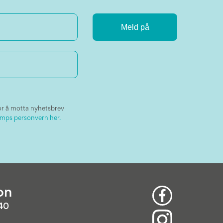
or å motta nyhetsbrev
mps personvern her.
on
 40