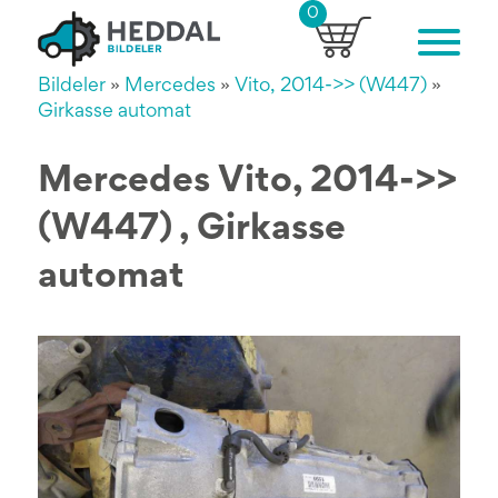
0
Bildeler
»
Mercedes
»
Vito, 2014->> (W447)
»
Girkasse automat
Mercedes Vito, 2014->>
(W447) , Girkasse
automat