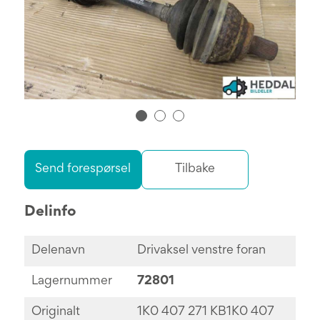
Send forespørsel
Tilbake
Delinfo
Delenavn
Drivaksel venstre foran
Lagernummer
72801
Originalt
1K0 407 271 KB1K0 407