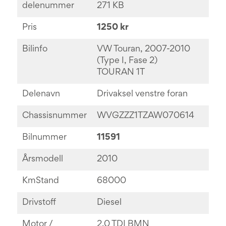
delenummer
271 KB
Pris
1250 kr
Bilinfo
VW Touran, 2007-2010
(Type I, Fase 2)
TOURAN 1T
Delenavn
Drivaksel venstre foran
Chassisnummer
WVGZZZ1TZAW070614
Bilnummer
11591
Årsmodell
2010
KmStand
68000
Drivstoff
Diesel
Motor /
2.0 TDI BMN