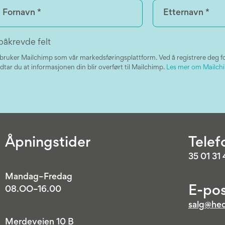
påkrevde felt
 bruker Mailchimp som vår markedsføringsplattform. Ved å registrere deg f
dtar du at informasjonen din blir overført til Mailchimp.
Les mer om Mailchi
Åpningstider
Telef
35 01 31
Mandag–Fredag
E-pos
08.OO–16.00
salg@hed
Merdeveien 10 B