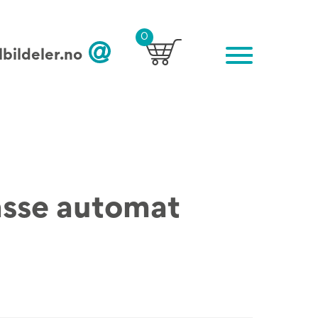
0
bildeler.no
asse automat