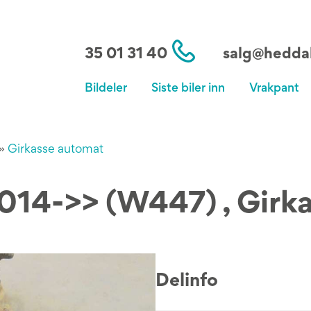
35 01 31 40
salg@heddal
Bildeler
Siste biler inn
Vrakpant
»
Girkasse automat
014->> (W447) , Girk
Delinfo