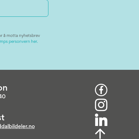
or å motta nyhetsbrev
mps personvern her.
on
 40
t
dalbildeler.no