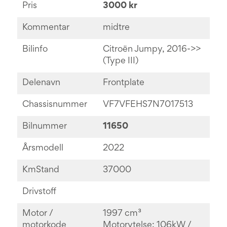
Pris
3000 kr
Kommentar
midtre
Bilinfo
Citroën Jumpy, 2016->>
(Type III)
Delenavn
Frontplate
Chassisnummer
VF7VFEHS7N7017513
Bilnummer
11650
Årsmodell
2022
KmStand
37000
Drivstoff
Motor /
1997 cm³
motorkode
Motorytelse: 106kW /