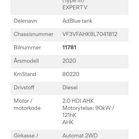
(Type III)
EXPERT V
Delenavn
AdBlue tank
Chassisnummer
VF3VFAHK8L7041812
Bilnummer
11781
Årsmodell
2020
KmStand
80220
Drivstoff
Diesel
Motor /
2.0 HDI AHK
motorkode
Motorytelse: 90kW /
121hK
AHK
Girkasse /
Automat 2WD