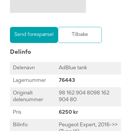
Send forespørsel
Tilbake
Delinfo
Delenavn
AdBlue tank
Lagernummer
76443
Originalt
98 162 904 8098 162
delenummer
904 80
Pris
6250 kr
Bilinfo
Peugeot Expert, 2016->>