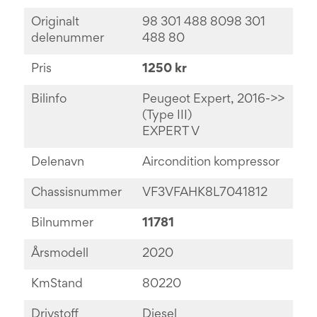
Originalt
98 301 488 8098 301
delenummer
488 80
Pris
1250 kr
Bilinfo
Peugeot Expert, 2016->>
(Type III)
EXPERT V
Delenavn
Aircondition kompressor
Chassisnummer
VF3VFAHK8L7041812
Bilnummer
11781
Årsmodell
2020
KmStand
80220
Drivstoff
Diesel