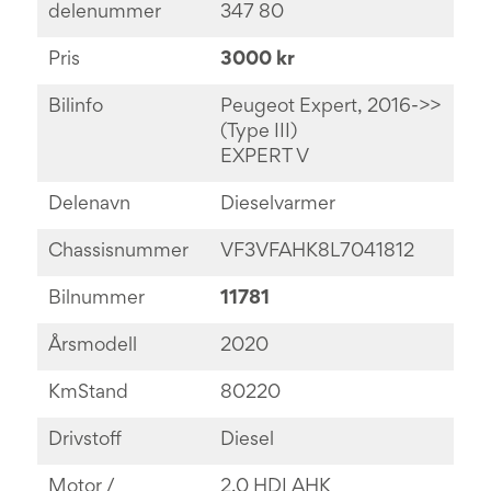
delenummer
347 80
Pris
3000 kr
Bilinfo
Peugeot Expert, 2016->>
(Type III)
EXPERT V
Delenavn
Dieselvarmer
Chassisnummer
VF3VFAHK8L7041812
Bilnummer
11781
Årsmodell
2020
KmStand
80220
Drivstoff
Diesel
Motor /
2.0 HDI AHK