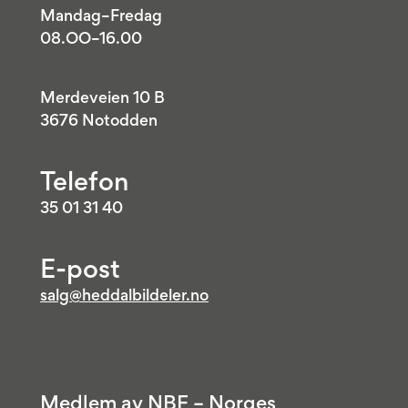
Mandag–Fredag
08.OO–16.00
Merdeveien 10 B
3676 Notodden
Telefon
35 01 31 40
E-post
salg@heddalbildeler.no
Medlem av NBF – Norges