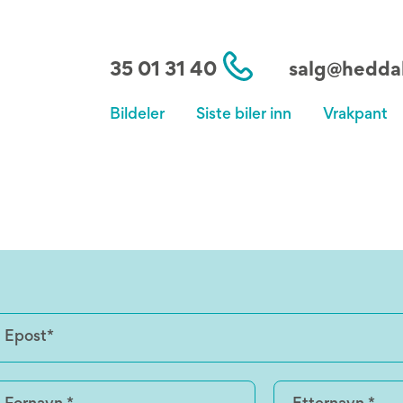
35 01 31 40
salg@heddal
Bildeler
Siste biler inn
Vrakpant