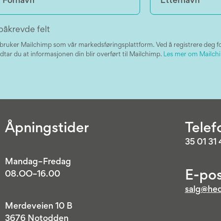
påkrevde felt
 bruker Mailchimp som vår markedsføringsplattform. Ved å registrere deg f
dtar du at informasjonen din blir overført til Mailchimp.
Les mer om Mailchi
Åpningstider
Telef
35 01 31
Mandag–Fredag
E-pos
08.OO–16.00
salg@hed
Merdeveien 10 B
3676 Notodden