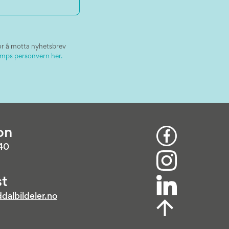
or å motta nyhetsbrev
mps personvern her.
on
 40
t
dalbildeler.no